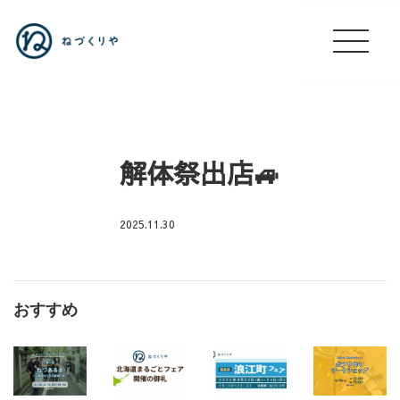
解体祭出店🚙
2025.11.30
年
末
年
おすすめ
始
お
休
み