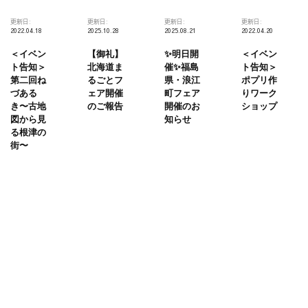
更新日:
更新日:
更新日:
更新日:
2022.04.18
2025.10.28
2025.08.21
2022.04.20
＜イベン
【御礼】
✨明日開
＜イベン
ト告知＞
北海道ま
催✨福島
ト告知＞
第二回ね
るごとフ
県・浪江
ポプリ作
づある
ェア開催
町フェア
りワーク
き〜古地
のご報告
開催のお
ショップ
図から見
知らせ
る根津の
街〜