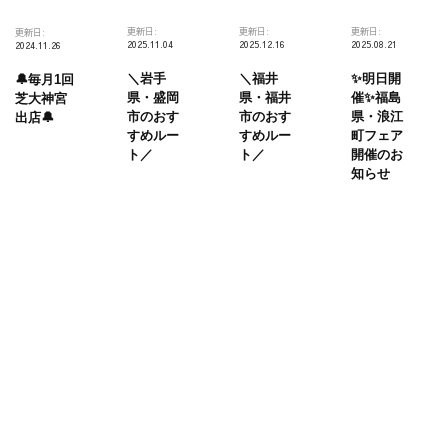
更新日:
更新日:
更新日:
更新日:
2025.11.04
2025.12.16
2025.08.21
2024.11.26
＼岩手
＼福井
✨明日開
🔔毎月1回
県・盛岡
県・福井
催✨福島
芝大神宮
市のおす
市のおす
県・浪江
出店🔔
すめルー
すめルー
町フェア
ト／
ト／
開催のお
知らせ