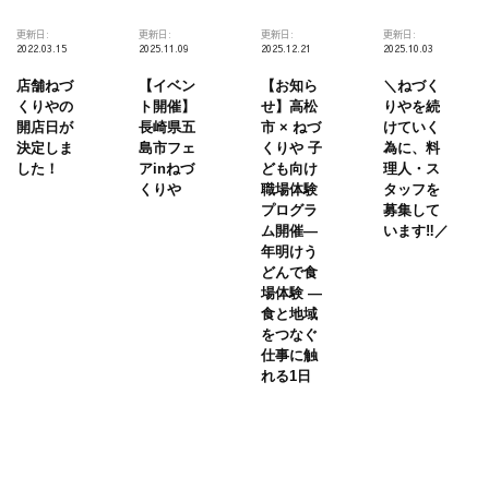
ー
更新日:
更新日:
更新日:
更新日:
出
2022.03.15
2025.11.09
2025.12.21
2025.10.03
店
店舗ねづ
【イベン
【お知ら
＼ねづく
くりやの
ト開催】
せ】高松
りやを続
開店日が
長崎県五
市 × ねづ
けていく
決定しま
島市フェ
くりや 子
為に、料
した！
アinねづ
ども向け
理人・ス
くりや
職場体験
タッフを
プログラ
募集して
ム開催―
います‼️／
年明けう
どんで食
場体験 ―
食と地域
をつなぐ
仕事に触
れる1日