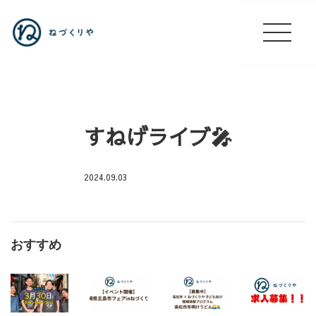
すねげライブ🎤
2024.09.03
ホ
テ
ル
おすすめ
グ
ラ
フ
ィ