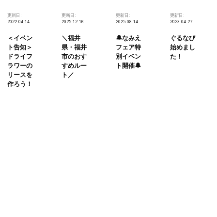
更新日:
更新日:
更新日:
更新日:
2022.04.14
2025.12.16
2025.08.14
2023.04.27
＜イベン
＼福井
🔔なみえ
ぐるなび
ト告知＞
県・福井
フェア特
始めまし
ドライフ
市のおす
別イベン
た！
ラワーの
すめルー
ト開催🔔
リースを
ト／
作ろう！