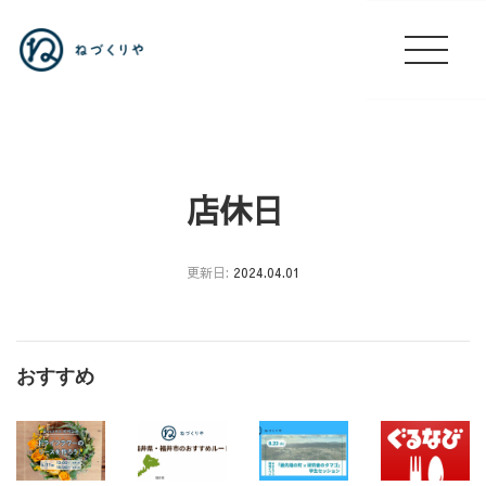
店休日
更新日:
2024.04.01
つ
つ
じ
おすすめ
祭
り
出
店