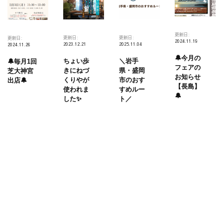
イ
ブ
🎤
更新日:
更新日:
更新日:
更新日:
2024.11.19
2023.12.21
2025.11.04
2024.11.26
🔔今月の
ちょい歩
＼岩手
🔔毎月1回
フェアの
きにねづ
県・盛岡
芝大神宮
お知らせ
くりやが
市のおす
出店🔔
【長島】
使われま
すめルー
🔔
した✨
ト／