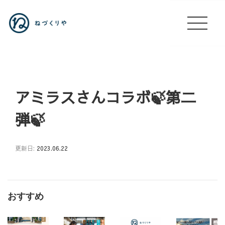
アミラスさんコラボ🍃第二
弾🍃
更新日:
2023.06.22
す
ね
げ
おすすめ
ー
ラ