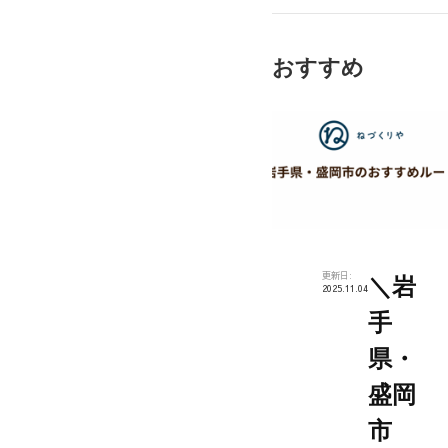
休
日
おすすめ
更新日:
＼岩
2025.11.04
手
県・
盛岡
市