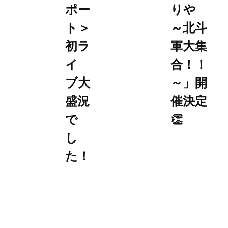
ポー
りや
ト＞
～北斗
初ラ
軍大集
イ
合！！
ブ大
～」開
盛況
催決定
で
👏
し
た！