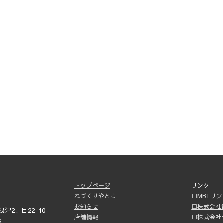
トップページ
リンク
ねづくりやとは
□MBTリ
お知らせ
□株式会社
津2丁目22-10
店舗情報
□株式会社
6