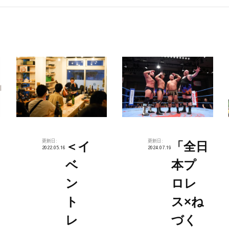
更新日:
更新日:
＜イ
「全日
2022.05.16
2024.07.19
ベ
本プ
ン
ロレ
ト
ス×ね
レ
づく