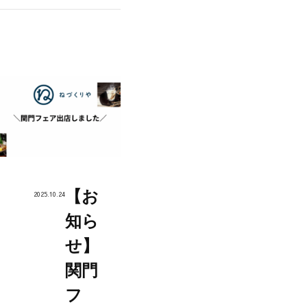
【お
2025.10.24
知ら
せ】
関門
フ