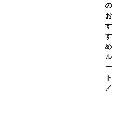
の
お
す
す
め
ル
ー
ト
／