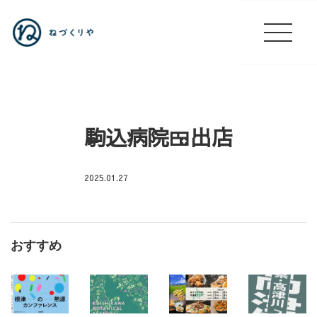
駒込病院🍱出店
2025.01.27
店
休
おすすめ
日