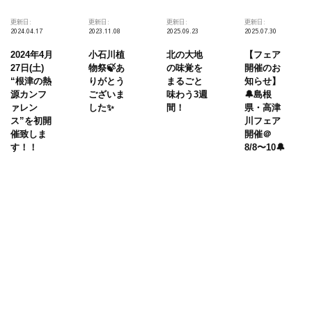
更新日:
更新日:
更新日:
更新日:
2024.04.17
2023.11.08
2025.09.23
2025.07.30
2024年4月
小石川植
北の大地
【フェア
27日(土)
物祭🍃あ
の味覚を
開催のお
“根津の熱
りがとう
まるごと
知らせ】
源カンフ
ございま
味わう3週
🔔島根
ァレン
した✨
間！
県・高津
ス”を初開
川フェア
催致しま
開催＠
す！！
8/8〜10🔔