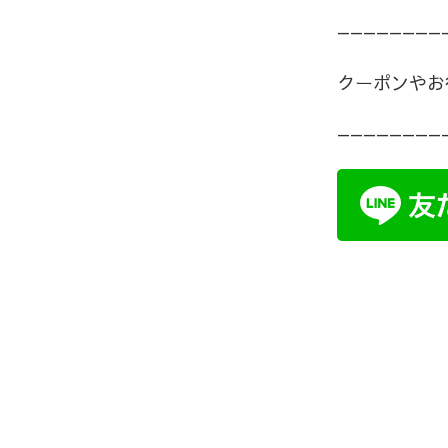
————————
クーポンやお
————————