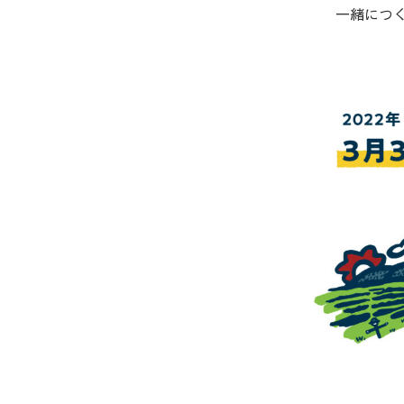
手を動か
屋として
一緒につ