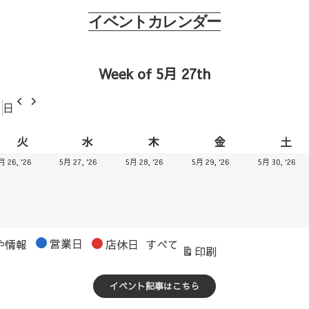
イベントカレンダー
Week of 5月 27th
前
次
日
へ
へ
火
水
木
金
土
火
水
木
金
土
曜
曜
曜
曜
曜
.25
2026.05.26
2026.05.27
2026.05.28
2026.05.29
20
月 26, '26
5月 27, '26
5月 28, '26
5月 29, '26
5月 30, '26
日
日
日
日
日
営業日
や情報
店休日
すべて
表
印刷
示