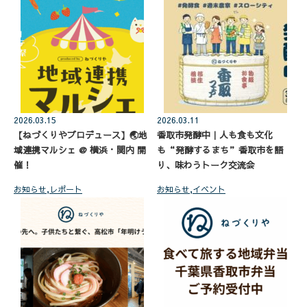
2026.03.15
2026.03.11
【ねづくりやプロデュース】🌏地
香取市発酵中｜人も食も文化
域連携マルシェ @ 横浜・関内 開
も“発酵するまち”香取市を語
催！
り、味わうトーク交流会
お知らせ
,
レポート
お知らせ
,
イベント