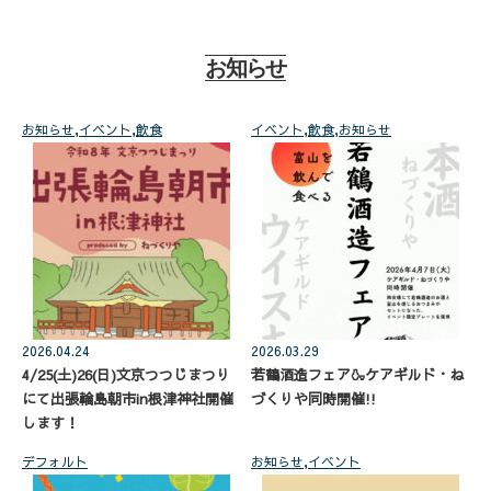
お知らせ
お知らせ
,
イベント
,
飲食
イベント
,
飲食
,
お知らせ
2026.04.24
2026.03.29
4/25(土)26(日)文京つつじまつり
若鶴酒造フェア🍶ケアギルド・ね
にて出張輪島朝市in根津神社開催
づくりや同時開催!!
します！
デフォルト
お知らせ
,
イベント