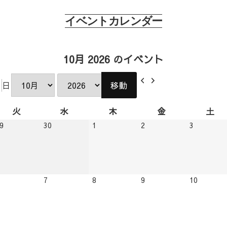
イベントカレンダー
10月 2026 のイベント
前
次
日
月
年
へ
へ
火
水
木
金
土
火
水
木
金
土
曜
曜
曜
曜
曜
2026.09.29
2026.09.30
2026.10.01
2026.10.02
2026.10.0
9
30
1
2
3
日
日
日
日
日
2026.10.06
2026.10.07
2026.10.08
2026.10.09
2026.10.
7
8
9
10