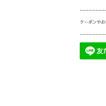
————————
クーポンやお
————————