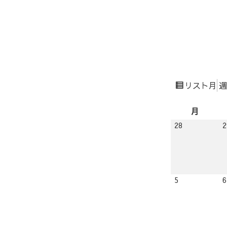
表
月
週
リスト
示
月
月
曜
2026.09.28
28
2
日
2026.10.05
5
6