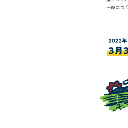
手を動か
屋として
一緒につ