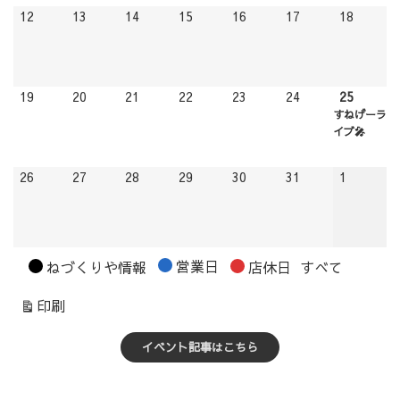
2025.05.12
2025.05.13
2025.05.14
2025.05.15
2025.05.16
2025.05.17
2025.05
12
13
14
15
16
17
18
2025.05.19
2025.05.20
2025.05.21
2025.05.22
2025.05.23
2025.05.24
2025.05
(1
19
20
21
22
23
24
25
event)
すねげーラ
イブ🎤
2025.05.26
2025.05.27
2025.05.28
2025.05.29
2025.05.30
2025.05.31
2025.06.
26
27
28
29
30
31
1
カ
営業日
ねづくりや情報
店休日
すべて
テ
表
印刷
ゴ
示
リ
イベント記事はこちら
ー