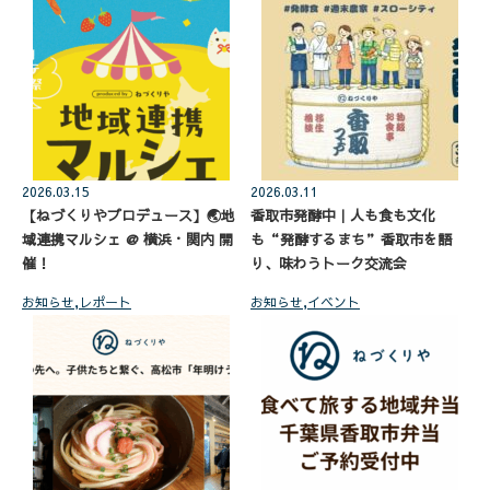
2026.03.15
2026.03.11
【ねづくりやプロデュース】🌏地
香取市発酵中｜人も食も文化
域連携マルシェ @ 横浜・関内 開
も“発酵するまち”香取市を語
催！
り、味わうトーク交流会
お知らせ
,
レポート
お知らせ
,
イベント