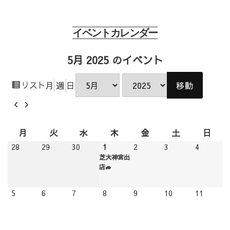
イベントカレンダー
5月 2025 のイベント
表
リスト
月
週
日
月
年
示
前
次
へ
へ
月
火
水
木
金
土
日
月
火
水
木
金
土
日
曜
曜
曜
曜
曜
曜
曜
2025.04.28
2025.04.29
2025.04.30
2025.05.01
(1
2025.05.02
2025.05.03
2025.05.
28
29
30
1
2
3
4
日
日
日
日
日
日
日
event)
芝大神宮出
店🚙
2025.05.05
2025.05.06
2025.05.07
2025.05.08
2025.05.09
2025.05.10
2025.05
5
6
7
8
9
10
11