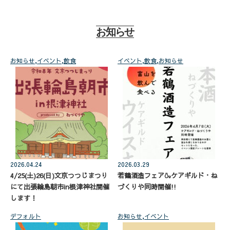
お知らせ
お知らせ
,
イベント
,
飲食
イベント
,
飲食
,
お知らせ
2026.04.24
2026.03.29
4/25(土)26(日)文京つつじまつり
若鶴酒造フェア🍶ケアギルド・ね
にて出張輪島朝市in根津神社開催
づくりや同時開催!!
します！
デフォルト
お知らせ
,
イベント