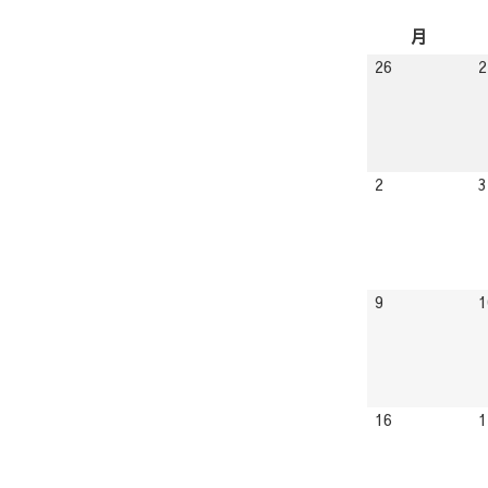
表
月
週
リスト
示
月
月
曜
2026.10.26
26
2
日
2026.11.02
2
3