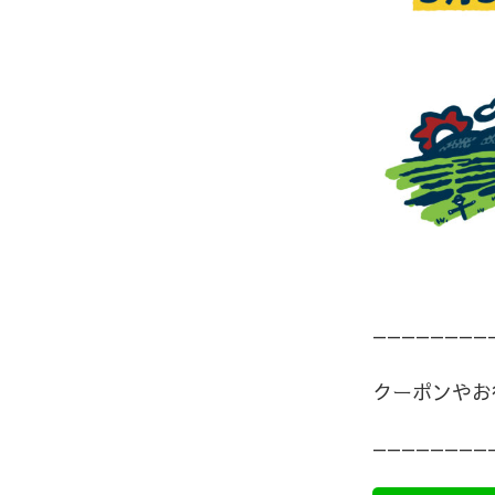
手を動か
屋として
一緒につ