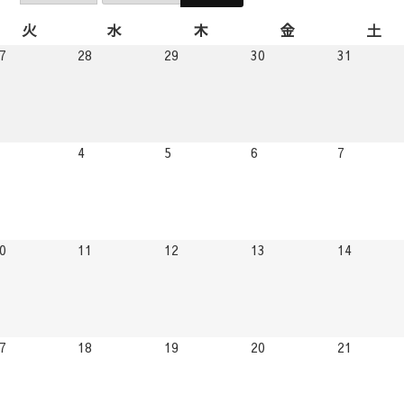
イベントカレンダー
11月 2026 のイベント
前
次
日
月
年
へ
へ
火
水
木
金
土
火
水
木
金
土
曜
曜
曜
曜
曜
2026.10.27
2026.10.28
2026.10.29
2026.10.30
2026.10.
7
28
29
30
31
日
日
日
日
日
2026.11.03
2026.11.04
2026.11.05
2026.11.06
2026.11.0
4
5
6
7