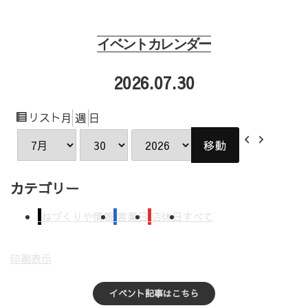
イベントカレンダー
2026.07.30
表
リスト
月
週
日
示
前
次
月
日
年
へ
へ
カテゴリー
ねづくりや情報
営業日
店休日
すべて
印刷
表示
イベント記事はこちら