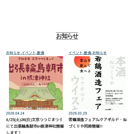
お知らせ
お知らせ
,
イベント
,
飲食
イベント
,
飲食
,
お知らせ
2026.04.24
2026.03.29
4/25(土)26(日)文京つつじまつり
若鶴酒造フェア🍶ケアギルド・ね
にて出張輪島朝市in根津神社開催
づくりや同時開催!!
します！