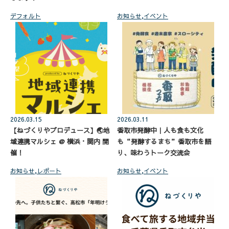
デフォルト
お知らせ
,
イベント
2026.03.15
2026.03.11
【ねづくりやプロデュース】🌏地
香取市発酵中｜人も食も文化
域連携マルシェ @ 横浜・関内 開
も“発酵するまち”香取市を語
催！
り、味わうトーク交流会
お知らせ
,
レポート
お知らせ
,
イベント