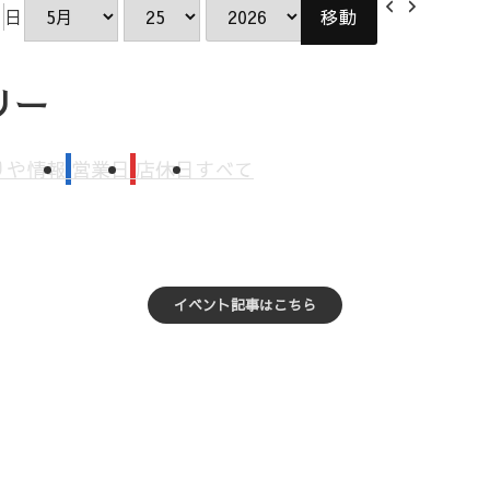
イベントカレンダー
2026.05.25
前
次
日
月
日
年
へ
へ
リー
りや情報
営業日
店休日
すべて