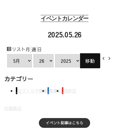
イベントカレンダー
2025.05.26
表
リスト
月
週
日
示
前
次
月
日
年
へ
へ
カテゴリー
ねづくりや情報
営業日
店休日
印刷
表示
イベント記事はこちら