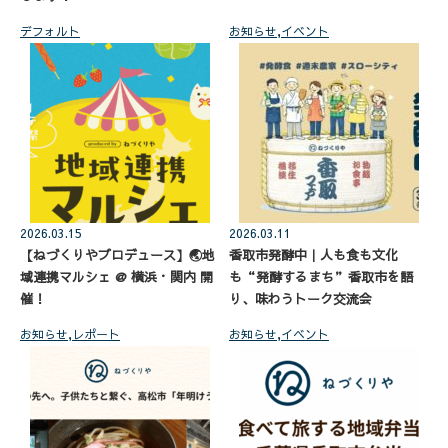
デフォルト
お知らせ
,
イベント
2026.03.15
2026.03.11
【ねづくりやプロデュース】🌏地
香取市発酵中｜人も食も文化
域連携マルシェ @ 横浜・関内 開
も“発酵するまち”香取市を語
催！
り、味わうトーク交流会
お知らせ
,
レポート
お知らせ
,
イベント