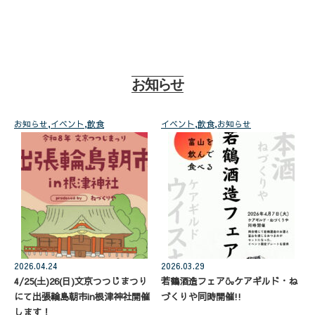
お知らせ
お知らせ
,
イベント
,
飲食
イベント
,
飲食
,
お知らせ
2026.04.24
2026.03.29
4/25(土)26(日)文京つつじまつり
若鶴酒造フェア🍶ケアギルド・ね
にて出張輪島朝市in根津神社開催
づくりや同時開催!!
します！