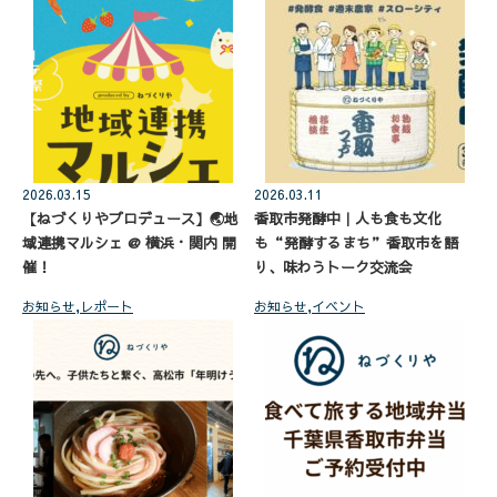
2026.03.15
2026.03.11
【ねづくりやプロデュース】🌏地
香取市発酵中｜人も食も文化
域連携マルシェ @ 横浜・関内 開
も“発酵するまち”香取市を語
催！
り、味わうトーク交流会
お知らせ
,
レポート
お知らせ
,
イベント