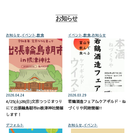
お知らせ
お知らせ
,
イベント
,
飲食
イベント
,
飲食
,
お知らせ
2026.04.24
2026.03.29
4/25(土)26(日)文京つつじまつり
若鶴酒造フェア🍶ケアギルド・ね
にて出張輪島朝市in根津神社開催
づくりや同時開催!!
します！
デフォルト
お知らせ
,
イベント